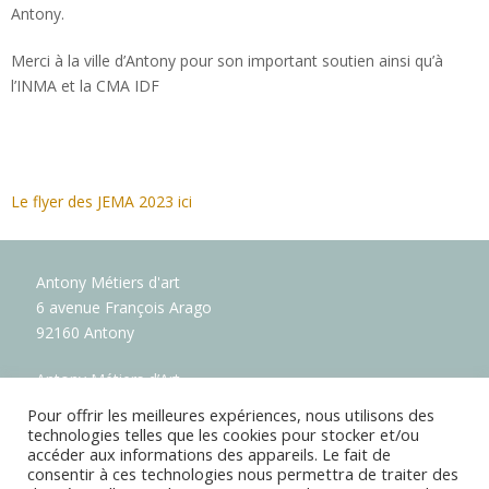
Antony.
Merci à la ville d’Antony pour son important soutien ainsi qu’à
l’INMA et la CMA IDF
Le flyer des JEMA 2023 ici
Antony Métiers d'art
6 avenue François Arago
92160 Antony
Antony Métiers d’Art
Soutenez la création artisanale française !
Pour offrir les meilleures expériences, nous utilisons des
technologies telles que les cookies pour stocker et/ou
accéder aux informations des appareils. Le fait de
consentir à ces technologies nous permettra de traiter des