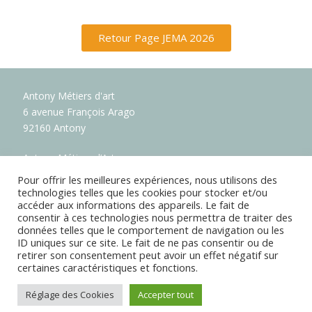
Retour Page JEMA 2026
Antony Métiers d'art
6 avenue François Arago
92160 Antony
Antony Métiers d’Art
Soutenez la création artisanale française !
Pour offrir les meilleures expériences, nous utilisons des
technologies telles que les cookies pour stocker et/ou
accéder aux informations des appareils. Le fait de
consentir à ces technologies nous permettra de traiter des
données telles que le comportement de navigation ou les
ID uniques sur ce site. Le fait de ne pas consentir ou de
retirer son consentement peut avoir un effet négatif sur
certaines caractéristiques et fonctions.
Mentions légales
Réglage des Cookies
Accepter tout
Copyright © 2026 Antony Métiers d'Art. All rights reserved.