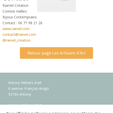
RaeVel Création
Corinne Halliez
Bijoux Contemprains
Contact : 06 71 98 21 26
www.raevel.com
contact@raevel.com
@
raevel_creation
Retour page Les Artisans d'Art
Antony Métiers d'art
6 avenue François Arago
92160 Antony
Antony Métiers d’Art
Soutenez la création artisanale française !